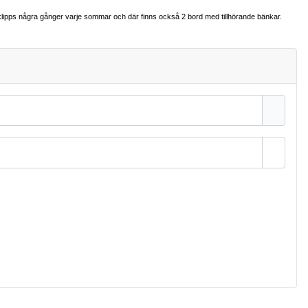
 klipps några gånger varje sommar och där finns också 2 bord med tillhörande bänkar.
Visa l