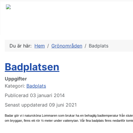
Du är här:
Hem
Grönområden
Badplats
Badplatsen
Uppgifter
Kategori:
Badplats
Publicerad 03 januari 2014
Senast uppdaterad 09 juni 2021
Badar gör vi i natursköna Lommaren som brukar ha en behaglig badtemperatur från slutet a
om bryggan, finns ett rör ½ meter under vattenytan. Vår fina badplats finns nedanför tom