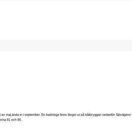
v maj ända in i september. En badstege finns längst ut på båtbryggan nedanför Sjövägens vän
terna 81 och 90.